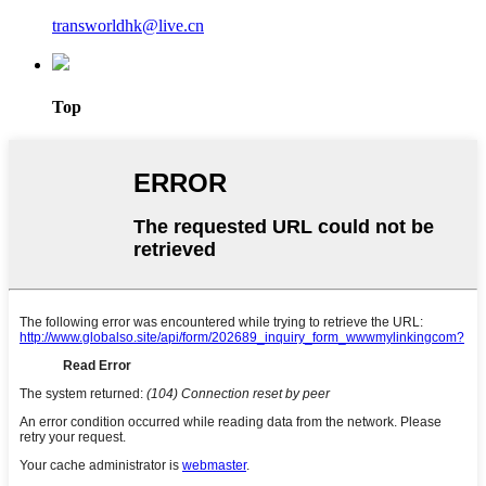
transworldhk@live.cn
Top