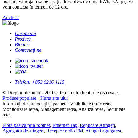
noastre, vă rugăm să ne lăsați adresa dvs. de e-mail/WhatsApp și vă
vom contacta în termen de 12 ore.
Anchetă
Despre noi
Produse
Bloguri
Contactaţi-ne
Telefon:
+853 6216 4115
© Drepturi de autor - 2010-2026: Toate drepturile rezervate.
Produse populare
-
Harta site-ului
Informații despre octeți și pachete, Vizibilitate trafic rețea,
Monitorizare rețea, Management rețea, Analiză rețea, Securitate
rețea
Fibră pasivă prin robinet
,
Ethernet Tap
,
Replicare Atingeți
,
Agregator de atingeri
,
Receptor radio FM
,
Atingeți agregarea
,